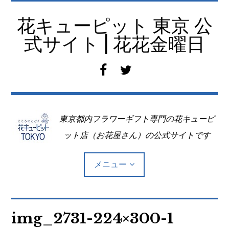
コ
ン
花キューピット 東京 公
テ
式サイト | 花花金曜日
ン
ツ
f
t
へ
a
w
移
c
i
動
e
t
東京都内フラワーギフト専門の花キューピ
b
t
o
e
ット店（お花屋さん）の公式サイトです
o
r
k
メニュー
Top
img_2731-224×300-1