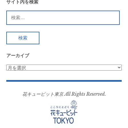
サイト内を検索
検
索:
アーカイブ
ア
ー
カ
イ
花キューピット東京 All Rights Reserved.
ブ