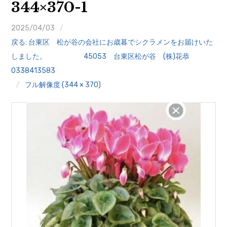
344×370-1
クイズ
2025/04/03
プランター寄贈
戻る: 台東区 松が谷の会社にお歳暮でシクラメンをお届けいた
加盟店リスト
しました。 45053 台東区松が谷 (株)花恭
0338413583
花キューピットタウン
フル解像度 (344 × 370)
団体概要