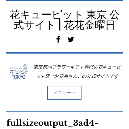
コ
ン
花キューピット 東京 公
テ
式サイト | 花花金曜日
ン
ツ
f
t
へ
a
w
移
c
i
動
e
t
東京都内フラワーギフト専門の花キューピ
b
t
o
e
ット店（お花屋さん）の公式サイトです
o
r
k
メニュー
Top
fullsizeoutput_3ad4-