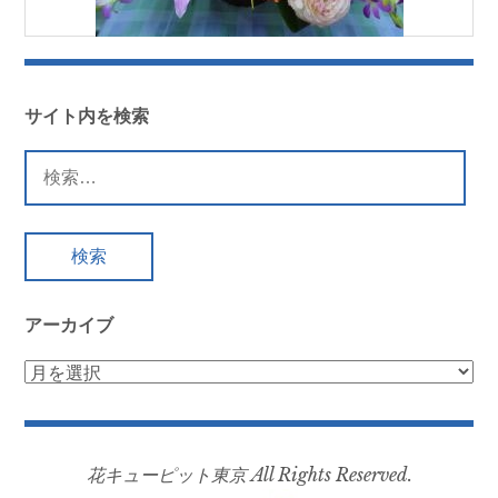
サイト内を検索
検
索:
アーカイブ
ア
ー
カ
イ
花キューピット東京 All Rights Reserved.
ブ