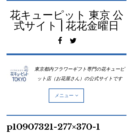
コ
ン
花キューピット 東京 公
テ
式サイト | 花花金曜日
ン
ツ
f
t
へ
a
w
移
c
i
動
e
t
東京都内フラワーギフト専門の花キューピ
b
t
o
e
ット店（お花屋さん）の公式サイトです
o
r
k
メニュー
Top
p10907321-277×370-1