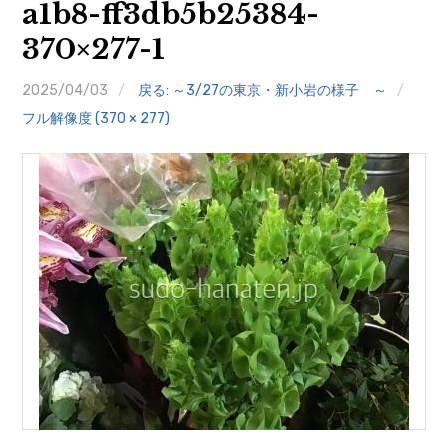
a1b8-ff3db5b25384-
クイズ
370×277-1
プランター寄贈
2025/04/03
戻る: ～3/27の東京・新小岩の様子 ～
加盟店リスト
フル解像度 (370 × 277)
花キューピットタウン
団体概要