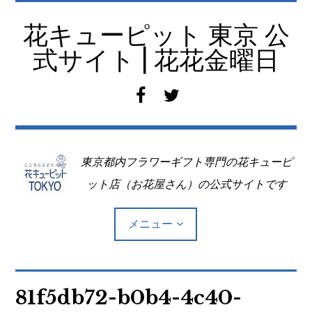
コ
ン
花キューピット 東京 公
テ
式サイト | 花花金曜日
ン
ツ
f
t
へ
a
w
移
c
i
動
e
t
東京都内フラワーギフト専門の花キューピ
b
t
o
e
ット店（お花屋さん）の公式サイトです
o
r
k
メニュー
Top
81f5db72-b0b4-4c40-