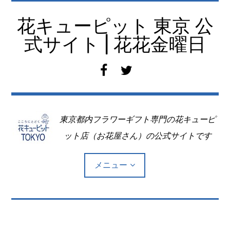
コ
ン
花キューピット 東京 公
テ
式サイト | 花花金曜日
ン
ツ
f
t
へ
a
w
移
c
i
動
e
t
東京都内フラワーギフト専門の花キューピ
b
t
o
e
ット店（お花屋さん）の公式サイトです
o
r
k
メニュー
Top