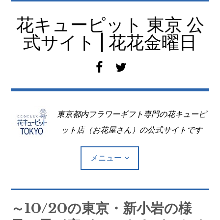
コ
ン
花キューピット 東京 公
テ
式サイト | 花花金曜日
ン
ツ
f
t
へ
a
w
移
c
i
動
e
t
東京都内フラワーギフト専門の花キューピ
b
t
o
e
ット店（お花屋さん）の公式サイトです
o
r
k
メニュー
Top
～10/20の東京・新小岩の様