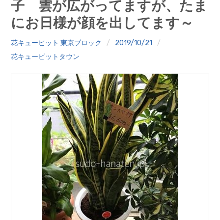
子 雲が広がってますが、たま
クイズ
にお日様が顔を出してます～
プランター寄贈
花キューピット 東京ブロック
2019/10/21
加盟店リスト
花キューピットタウン
花キューピットタウン
団体概要