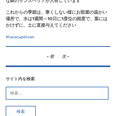
な鉢のサンスベリアが入荷しています
これからの季節は、寒くしない様にお部屋の温かい
場所で、水は
1
週間～
10
日に
1
度位の頻度で、葉には
かけずに、土に直接与えてください
hanacupidtown
投
前
次
稿
ナ
ビ
サイト内を検索
ゲ
検
ー
索:
シ
ョ