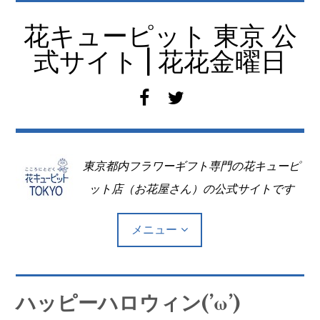
コ
ン
花キューピット 東京 公
テ
式サイト | 花花金曜日
ン
ツ
f
t
へ
a
w
移
c
i
動
e
t
東京都内フラワーギフト専門の花キューピ
b
t
o
e
ット店（お花屋さん）の公式サイトです
o
r
k
メニュー
Top
ハッピーハロウィン(’ω’)