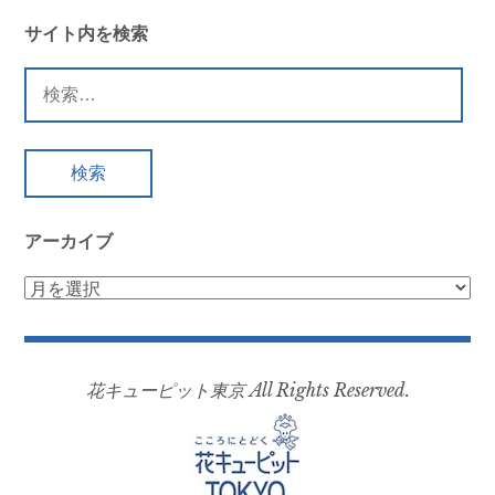
ナ
ビ
サイト内を検索
ゲ
検
ー
索:
シ
ョ
ン
アーカイブ
ア
ー
カ
イ
花キューピット東京 All Rights Reserved.
ブ