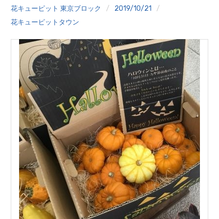
クイズ
花キューピット 東京ブロック
2019/10/21
花キューピットタウン
プランター寄贈
加盟店リスト
花キューピットタウン
団体概要