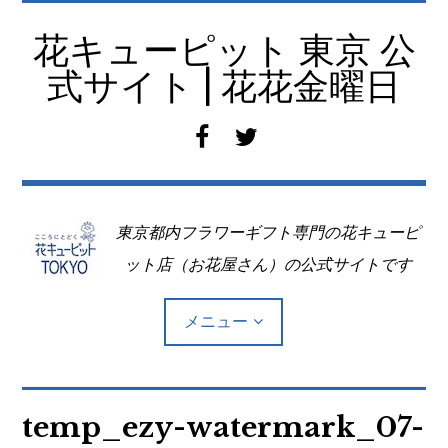
コ
ン
花キューピット 東京 公
テ
式サイト | 花花金曜日
ン
ツ
f
t
へ
a
w
移
c
i
動
e
t
東京都内フラワーギフト専門の花キューピ
b
t
o
e
ット店（お花屋さん）の公式サイトです
o
r
k
メニュー
Top
temp_ezy-watermark_07-