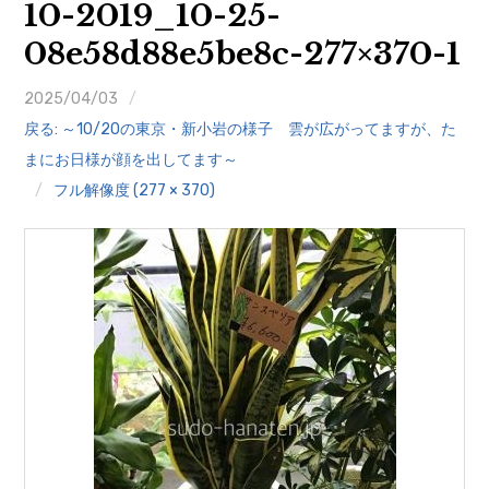
10-2019_10-25-
クイズ
08e58d88e5be8c-277×370-1
プランター寄贈
2025/04/03
加盟店リスト
戻る: ～10/20の東京・新小岩の様子 雲が広がってますが、た
まにお日様が顔を出してます～
花キューピットタウン
フル解像度 (277 × 370)
団体概要